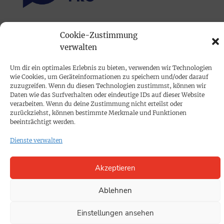
PRINTAUSGABE
Cookie-Zustimmung
verwalten
Mediadaten
Um dir ein optimales Erlebnis zu bieten, verwenden wir Technologien
PROKOMPAKT
wie Cookies, um Geräteinformationen zu speichern und/oder darauf
zuzugreifen. Wenn du diesen Technologien zustimmst, können wir
Impressum
Daten wie das Surfverhalten oder eindeutige IDs auf dieser Website
verarbeiten. Wenn du deine Zustimmung nicht erteilst oder
zurückziehst, können bestimmte Merkmale und Funktionen
SPENDEN
beeinträchtigt werden.
Datenschutz
Dienste verwalten
KONTAKT
Akzeptieren
Cookie-Richtlinie
Ablehnen
Einstellungen ansehen