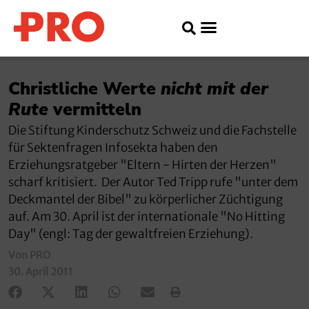
Christliche Werte
nicht mit der
Rute
vermitteln
Die Stiftung Kinderschutz Schweiz und die Fachstelle
für Sektenfragen Infosekta haben den
Erziehungsratgeber "Eltern - Hirten der Herzen"
scharf kritisiert. Der Autor Ted Tripp rufe "unter dem
Deckmantel der Bibel" zu körperlicher Züchtigung
auf. Am 30. April ist der internationale "No Hitting
Day" (engl: Tag der gewaltfreien Erziehung).
Von PRO
30. April 2011