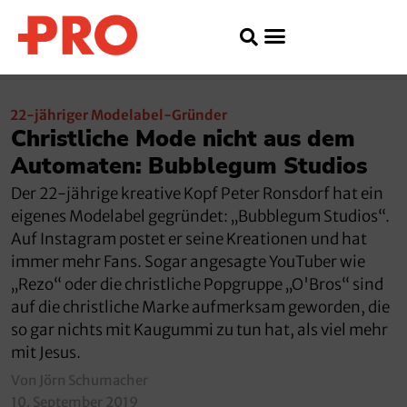
22-jähriger Modelabel-Gründer
Christliche Mode nicht aus dem
Automaten: Bubblegum Studios
Der 22-jährige kreative Kopf Peter Ronsdorf hat ein
eigenes Modelabel gegründet: „Bubblegum Studios“.
Auf Instagram postet er seine Kreationen und hat
immer mehr Fans. Sogar angesagte YouTuber wie
„Rezo“ oder die christliche Popgruppe „O'Bros“ sind
auf die christliche Marke aufmerksam geworden, die
so gar nichts mit Kaugummi zu tun hat, als viel mehr
mit Jesus.
Von Jörn Schumacher
10. September 2019