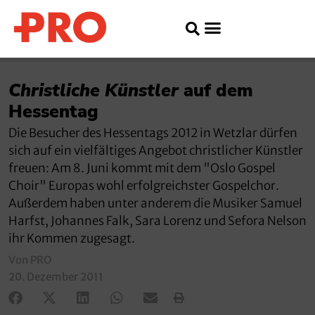
Christliche Künstler
auf dem
Hessentag
Die Besucher des Hessentags 2012 in Wetzlar dürfen
sich auf ein vielfältiges Angebot christlicher Künstler
freuen: Am 8. Juni kommt mit dem "Oslo Gospel
Choir" Europas wohl erfolgreichster Gospelchor.
Außerdem haben unter anderem die Musiker Samuel
Harfst, Johannes Falk, Sara Lorenz und Sefora Nelson
ihr Kommen zugesagt.
Von PRO
20. Dezember 2011