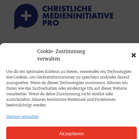
PRINTAUSGABE
Cookie-Zustimmung
Mediadaten
verwalten
Um dir ein optimales Erlebnis zu bieten, verwenden wir Technologien
PROKOMPAKT
wie Cookies, um Geräteinformationen zu speichern und/oder darauf
Impressum
zuzugreifen. Wenn du diesen Technologien zustimmst, können wir
Daten wie das Surfverhalten oder eindeutige IDs auf dieser Website
verarbeiten. Wenn du deine Zustimmung nicht erteilst oder
zurückziehst, können bestimmte Merkmale und Funktionen
SPENDEN
beeinträchtigt werden.
Datenschutz
Dienste verwalten
KONTAKT
Akzeptieren
Cookie-Richtlinie