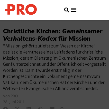
Christliche Kirchen:
Gemeinsamer
Verhaltens-Kodex
für Mission
"Mission gehört zutiefst zum Wesen der Kirche" –
das ist die Kernthese eines Leitfadens für christliche
Mission, der am Dienstag im Ökumenischen Zentrum
Genf unterzeichnet und der Öffentlichkeit vorgestellt
worden ist. Damit wurde erstmalig in der
Kirchengeschichte ein Dokument gemeinsam vom
Vatikan, dem Ökumenischen Rat der Kirchen und der
Weltweiten Evangelischen Allianz verabschiedet.
Von PRO
28. Juni 2011