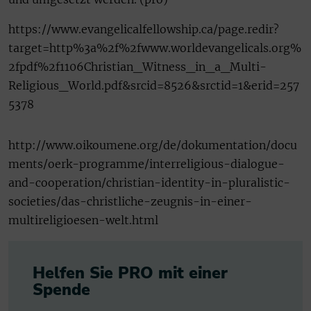
https://www.evangelicalfellowship.ca/page.redir?
target=http%3a%2f%2fwww.worldevangelicals.org%
2fpdf%2f1106Christian_Witness_in_a_Multi-
Religious_World.pdf&srcid=8526&srctid=1&erid=257
5378
http://www.oikoumene.org/de/dokumentation/docu
ments/oerk-programme/interreligious-dialogue-
and-cooperation/christian-identity-in-pluralistic-
societies/das-christliche-zeugnis-in-einer-
multireligioesen-welt.html
Helfen Sie PRO mit einer
Spende