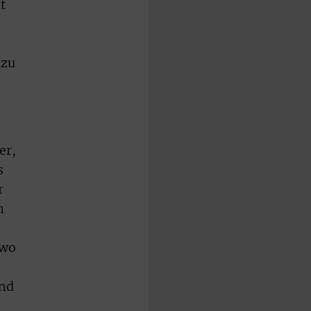
t
 zu
er,
s
r
n
 wo
und