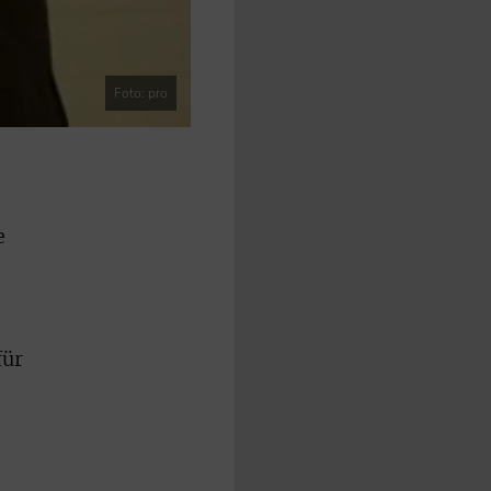
Foto: pro
e
für