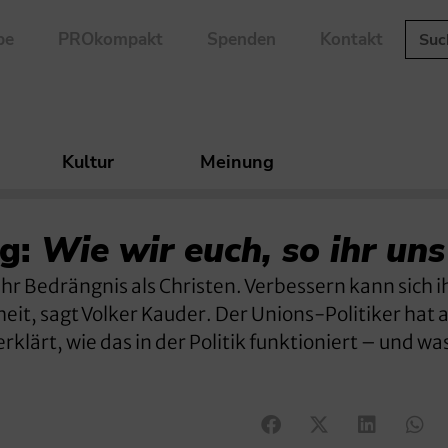
be
PROkompakt
Spenden
Kontakt
Kultur
Meinung
ng:
Wie wir euch, so ihr uns
r Bedrängnis als Christen. Verbessern kann sich i
iheit, sagt Volker Kauder. Der Unions-Politiker hat
lärt, wie das in der Politik funktioniert – und wa