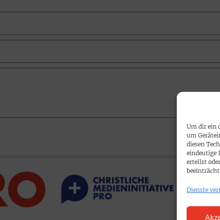
Um dir ein 
um Gerätei
diesen Tech
eindeutige 
erteilst o
beeinträcht
Dienste ver
Akze