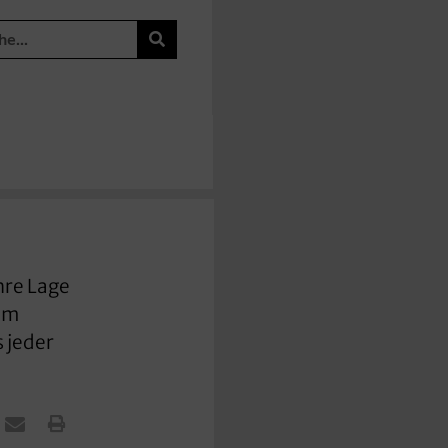
hre Lage
 am
s jeder