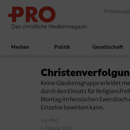
Printausga
Das christliche Medienmagazin
Medien
Politik
Gesellschaft
Christenverfolgu
Keine Glaubensgruppe erleidet meh
durch den Einsatz für Religionsfre
Montag im hessischen Ewersbach erk
Einzelne bewirken kann.
Von PRO
5. Februar 2013