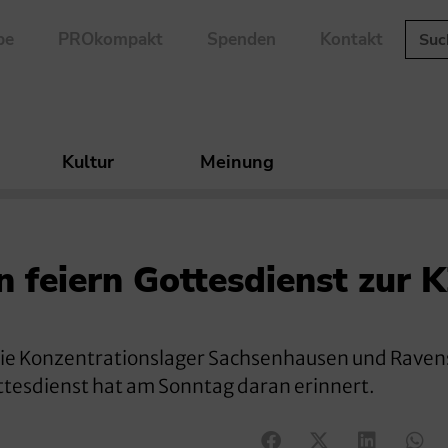
be
PROkompakt
Spenden
Kontakt
Kultur
Meinung
n feiern Gottesdienst zur 
 die Konzentrationslager Sachsenhausen und Rave
Gottesdienst hat am Sonntag daran erinnert.