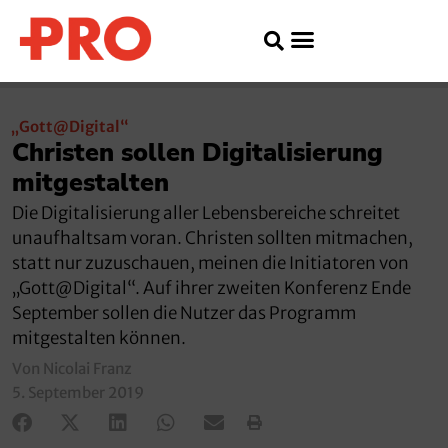
„Gott@Digital“
Christen sollen Digitalisierung
mitgestalten
Die Digitalisierung aller Lebensbereiche schreitet
unaufhaltsam voran. Christen sollten mitmachen,
statt nur zuzuschauen, meinen die Initiatoren von
„Gott@Digital“. Auf ihrer zweiten Konferenz Ende
September sollen die Nutzer das Programm
mitgestalten können.
Von Nicolai Franz
5. September 2019