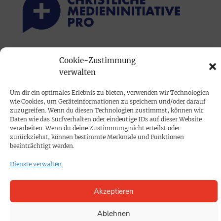
PRINTAUSGABE
Cookie-Zustimmung
verwalten
Mediadaten
Um dir ein optimales Erlebnis zu bieten, verwenden wir Technologien
PROKOMPAKT
wie Cookies, um Geräteinformationen zu speichern und/oder darauf
zuzugreifen. Wenn du diesen Technologien zustimmst, können wir
Impressum
Daten wie das Surfverhalten oder eindeutige IDs auf dieser Website
verarbeiten. Wenn du deine Zustimmung nicht erteilst oder
zurückziehst, können bestimmte Merkmale und Funktionen
SPENDEN
beeinträchtigt werden.
Datenschutz
Dienste verwalten
KONTAKT
Akzeptieren
Cookie-Richtlinie
Ablehnen