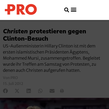
Christen
protestieren gegen
Clinton-Besuch
US-Außenministerin Hillary Clinton ist mit dem
ersten islamistischen Präsidenten Ägyptens,
Mohammed Mursi, zusammengetroffen. Begleitet
wurde ihr Treffen am Samstag von Protesten, zu
denen auch Christen aufgerufen hatten.
Von PRO
15. Juli 2012