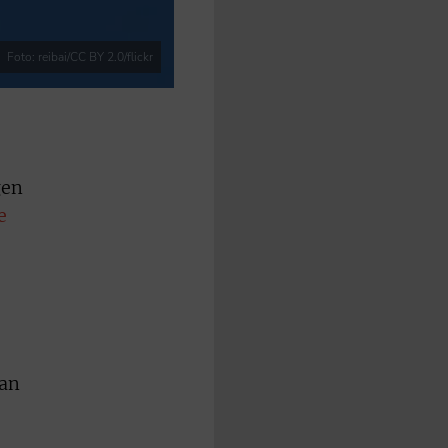
Foto: reibai/CC BY 2.0/flickr
gen
e
 an