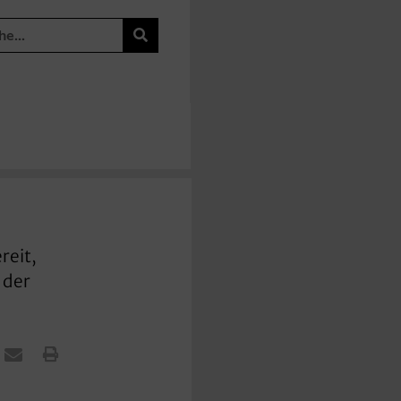
reit,
 der