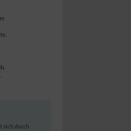
er
ts.
ph.
.
rt sich durch