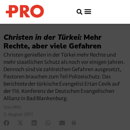
Christen in der Türkei:
Mehr
Rechte, aber viele Gefahren
Christen genießen in der Türkei mehr Rechte und
mehr staatlichen Schutz als noch vor einigen Jahren.
Dennoch sind sie zahlreichen Gefahren ausgesetzt,
Pastoren brauchen zum Teil Polizeischutz. Das
berichtete der türkische Evangelist Ertan Cevik auf
der 116. Konferenz der Deutschen Evangelischen
Allianz in Bad Blankenburg.
Von PRO
5. August 2011