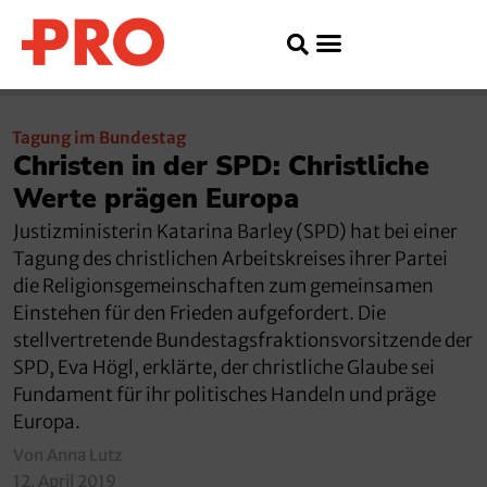
Tagung im Bundestag
Christen in der SPD: Christliche
Werte prägen Europa
Justizministerin Katarina Barley (SPD) hat bei einer
Tagung des christlichen Arbeitskreises ihrer Partei
die Religionsgemeinschaften zum gemeinsamen
Einstehen für den Frieden aufgefordert. Die
stellvertretende Bundestagsfraktionsvorsitzende der
SPD, Eva Högl, erklärte, der christliche Glaube sei
Fundament für ihr politisches Handeln und präge
Europa.
Von Anna Lutz
12. April 2019