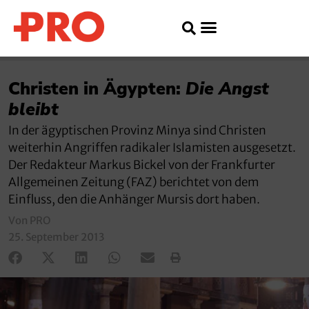
Christen in Ägypten:
Die Angst
bleibt
In der ägyptischen Provinz Minya sind Christen
weiterhin Angriffen radikaler Islamisten ausgesetzt.
Der Redakteur Markus Bickel von der Frankfurter
Allgemeinen Zeitung (FAZ) berichtet von dem
Einfluss, den die Anhänger Mursis dort haben.
Von PRO
25. September 2013