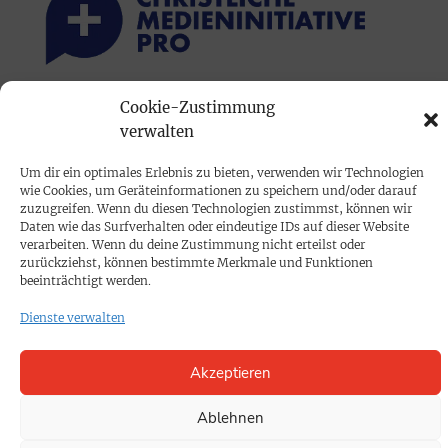
Cookie-Zustimmung
PRINTAUSGABE
verwalten
Mediadaten
Um dir ein optimales Erlebnis zu bieten, verwenden wir Technologien
wie Cookies, um Geräteinformationen zu speichern und/oder darauf
PROKOMPAKT
zuzugreifen. Wenn du diesen Technologien zustimmst, können wir
Daten wie das Surfverhalten oder eindeutige IDs auf dieser Website
Impressum
verarbeiten. Wenn du deine Zustimmung nicht erteilst oder
zurückziehst, können bestimmte Merkmale und Funktionen
beeinträchtigt werden.
SPENDEN
Dienste verwalten
Datenschutz
Akzeptieren
KONTAKT
Cookie-Richtlinie
Ablehnen