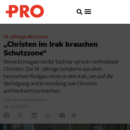
18-jährige Aktivistin
„Christen im Irak brauchen
Schutzzone“
Ninve Ermagan ist die Tochter syrisch-orthodoxer
Christen. Die 18-jährige Schülerin aus dem
hessischen Rodgau reiste in den Irak, um auf die
Verfolgung und Ermordung von Christen
aufmerksam zu machen.
Von Jörn Schumacher
18. Juni 2017