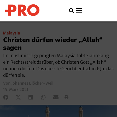
Malaysia
Christen dürfen wieder „Allah“
sagen
Im muslimisch geprägten Malaysia tobte jahrelang
ein Rechtsstreit darüber, ob Christen Gott „Allah“
nennen dürfen. Das oberste Gericht entschied: Ja, das
dürfen sie.
Von Johannes Blöcher-Weil
15. März 2021