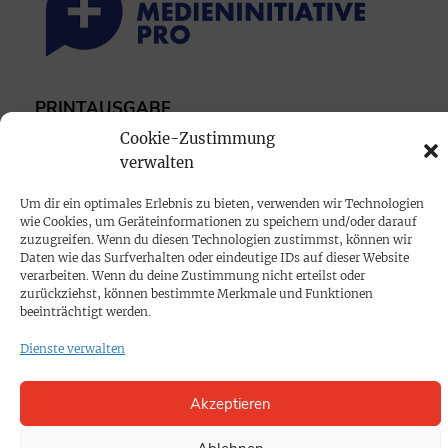
PRINTAUSGABE
Mediadaten
Cookie-Zustimmung
verwalten
PROKOMPAKT
Um dir ein optimales Erlebnis zu bieten, verwenden wir Technologien
wie Cookies, um Geräteinformationen zu speichern und/oder darauf
Impressum
zuzugreifen. Wenn du diesen Technologien zustimmst, können wir
Daten wie das Surfverhalten oder eindeutige IDs auf dieser Website
verarbeiten. Wenn du deine Zustimmung nicht erteilst oder
SPENDEN
zurückziehst, können bestimmte Merkmale und Funktionen
beeinträchtigt werden.
Datenschutz
Dienste verwalten
KONTAKT
Akzeptieren
Cookie-Richtlinie