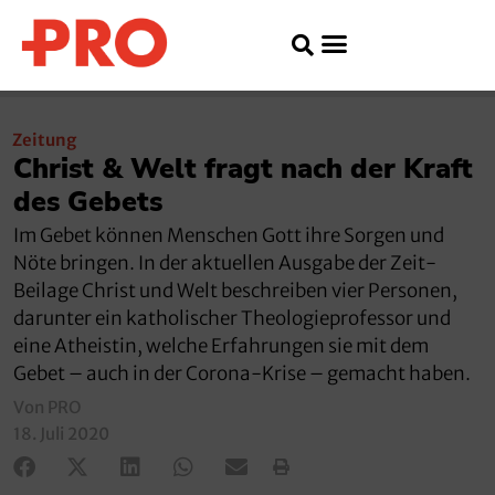
Zeitung
Christ & Welt fragt nach der Kraft
des Gebets
Im Gebet können Menschen Gott ihre Sorgen und
Nöte bringen. In der aktuellen Ausgabe der Zeit-
Beilage Christ und Welt beschreiben vier Personen,
darunter ein katholischer Theologieprofessor und
eine Atheistin, welche Erfahrungen sie mit dem
Gebet – auch in der Corona-Krise – gemacht haben.
Von PRO
18. Juli 2020