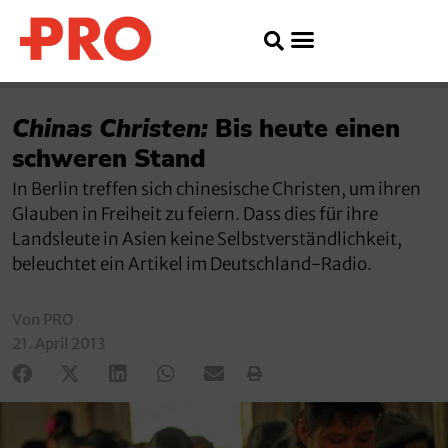
Chinas Christen:
Bis heute einen
schweren Stand
In Berlin treffen sich chinesische Christen, um ihren
Glauben in Freiheit zu feiern. Dass dies für ihre
Landsleute in Asien keine Selbstverständlichkeit,
beleuchtet ein Artikel im Deutschland-Radio.
Von PRO
21. April 2013