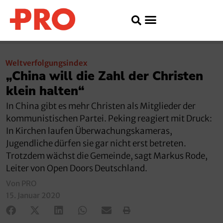
Weltverfolgungsindex
„China will die Zahl der Christen
klein halten“
In China gibt es mehr Christen als Mitglieder der
kommunistischen Partei. Peking reagiert mit Druck:
In Kirchen laufen Überwachungskameras,
Jugendliche dürfen sie gar nicht erst betreten.
Trotzdem wächst die Gemeinde, sagt Markus Rode,
Leiter von Open Doors Deutschland.
Von PRO
15. Januar 2020