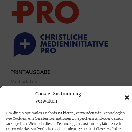
PRINTAUSGABE
Mediadaten
Cookie-Zustimmung
PROKOMPAKT
verwalten
Impressum
Um dir ein optimales Erlebnis zu bieten, verwenden wir Technologien
wie Cookies, um Geräteinformationen zu speichern und/oder darauf
SPENDEN
zuzugreifen. Wenn du diesen Technologien zustimmst, können wir
Daten wie das Surfverhalten oder eindeutige IDs auf dieser Website