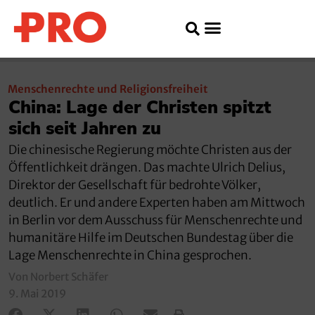
Menschenrechte und Religionsfreiheit
China: Lage der Christen spitzt
sich seit Jahren zu
Die chinesische Regierung möchte Christen aus der
Öffentlichkeit drängen. Das machte Ulrich Delius,
Direktor der Gesellschaft für bedrohte Völker,
deutlich. Er und andere Experten haben am Mittwoch
in Berlin vor dem Ausschuss für Menschenrechte und
humanitäre Hilfe im Deutschen Bundestag über die
Lage Menschenrechte in China gesprochen.
Von Norbert Schäfer
9. Mai 2019