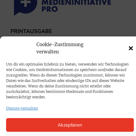
PRINTAUSGABE
Mediadaten
Cookie-Zustimmung
verwalten
PROKOMPAKT
Um dir ein optimales Erlebnis zu bieten, verwenden wir Technologien
Impressum
wie Cookies, um Geräteinformationen zu speichern und/oder darauf
zuzugreifen. Wenn du diesen Technologien zustimmst, können wir
Daten wie das Surfverhalten oder eindeutige IDs auf dieser Website
SPENDEN
verarbeiten. Wenn du deine Zustimmung nicht erteilst oder
zurückziehst, können bestimmte Merkmale und Funktionen
Datenschutz
beeinträchtigt werden.
Dienste verwalten
KONTAKT
Cookie-Richtlinie
Akzeptieren