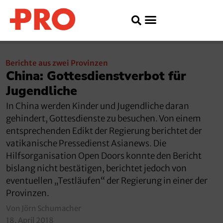
Berichte aus zwei Provinzen
China: Gottesdienstverbot für
Jugendliche
In China werden Kinder und Jugendliche daran
gehindert, Gottesdienste zu besuchen. Von einem
entsprechenden Edikt der Regierung berichtet der
vatikanische Pressedienst Asianews. Die
Hilfsorganisation Open Doors konnte den Bericht
bislang nicht bestätigen, berichtet jedoch von
eventuellen „Testläufen“ der Regierung in einer der
Provinzen.
Von Jörn Schumacher
18. April 2018