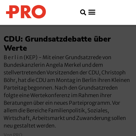
CDU: Grundsatzdebatte über
Werte
B e r l i n (KEP) - Mit einer Grundsatzrede von
Bundeskanzlerin Angela Merkel und dem
stellvertretenden Vorsitzenden der CDU, Christoph
Böhr, hat die CDU am Montag in Berlin ihren Kleinen
Parteitag begonnen. Nach den Grundsatzreden
folgte eine Wertekonferenz im Rahmen ihrer
Beratungen über ein neues Parteiprogramm. Vor
allem die Bereiche Familienpolitik, Soziales,
Wirtschaft, Arbeitsmarkt und Zuwanderung sollen
neu gestaltet werden.
Von PRO