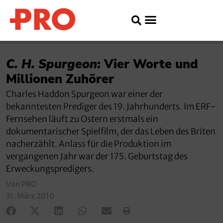
C. H. Spurgeon
: Vier Worte und
Millionen Zuhörer
Charles Haddon Spurgeon war einer der
bekanntesten Prediger des 19. Jahrhunderts. Im ERF-
Fernsehen läuft zu Ostern erstmals ein
dokumentarischer Spielfilm, der das Leben des Briten
nacherzählt. Anlass für die Produktion im
vergangenen Jahr war der 175. Geburtstag des
Erweckungspredigers.
Von PRO
31. März 2010