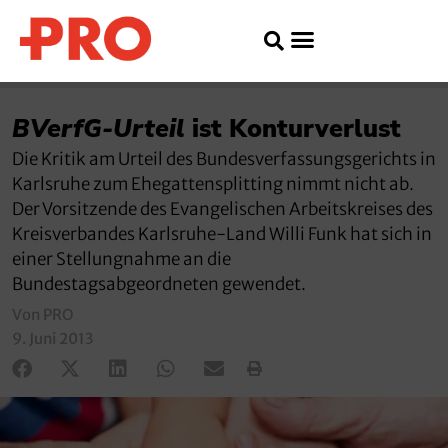
BVerfG-Urteil
ist Konturverlust
Die Kritik am Urteil des Bundesverfassungsgerichts in
Karlsruhe zum Ehegattensplitting nimmt nicht ab.
Der Vorsitzende des Evangelischen Arbeitskreises des
Kreisverbandes Karlsruhe-Land Willi Funk hat sich in
einer Stellungnahme an die
Bundestagsabgeordneten gewendet.
Von PRO
9. Juni 2013