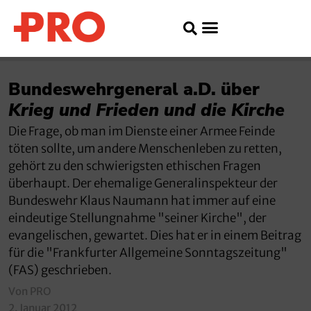
Bundeswehrgeneral a.D. über
Krieg und Frieden und die Kirche
Die Frage, ob man im Dienste einer Armee Feinde
töten sollte, um andere Menschenleben zu retten,
gehört zu den schwierigsten ethischen Fragen
überhaupt. Der ehemalige Generalinspekteur der
Bundeswehr Klaus Naumann hat immer auf eine
eindeutige Stellungnahme "seiner Kirche", der
evangelischen, gewartet. Dies hat er in einem Beitrag
für die "Frankfurter Allgemeine Sonntagszeitung"
(FAS) geschrieben.
Von PRO
2. Januar 2012