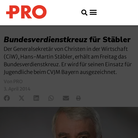
Bundesverdienstkreuz
für Stäbler
Der Generalsekretär von Christen in der Wirtschaft
(CiW), Hans-Martin Stäbler, erhält am Freitag das
Bundesverdienstkreuz. Er wird für seinen Einsatz für
Jugendliche beim CVJM Bayern ausgezeichnet.
Von PRO
3. April 2014