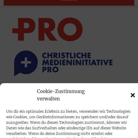
Cookie-Zustimmung
PRINTAUSGABE
verwalten
Mediadaten
Um dir ein optimales Erlebnis zu bieten, verwenden wir Technologien
wie Cookies, um Geräteinformationen zu speichern und/oder darauf
PROKOMPAKT
zuzugreifen. Wenn du diesen Technologien zustimmst, können wir
Daten wie das Surfverhalten oder eindeutige IDs auf dieser Website
Impressum
verarbeiten. Wenn du deine Zustimmung nicht erteilst oder