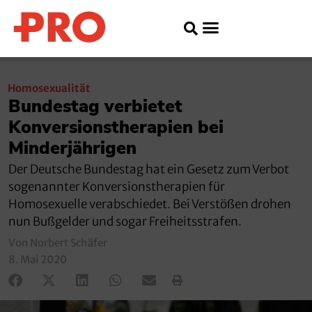
Homosexualität
Bundestag verbietet
Konversionstherapien bei
Minderjährigen
Der Deutsche Bundestag hat ein Gesetz zum Verbot
sogenannter Konversionstherapien für
Homosexuelle verabschiedet. Bei Verstößen drohen
nun Bußgelder und sogar Freiheitsstrafen.
Von Norbert Schäfer
8. Mai 2020