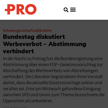
Schwangerschaftsabbrüche
Bundestag diskutiert
Werbeverbot – Abstimmung
verhindert
In der Nacht zu Freitag hat die Bundesregierung eine
Abstimmung über einen FDP-Gesetzesvorschlag zur
Abschaffung des Werbeverbots von Abtreibungen
verhindert. Die Liberalen begründeten ihren Vorstoß
damit, dass die aktuelle Gesetzesvorlage unklar und
veraltet sei. Eine am Mittwoch gefundene Einigung
zwischen SPD und Union zum Thema bezeichnete die
Opposition als unkonkret.