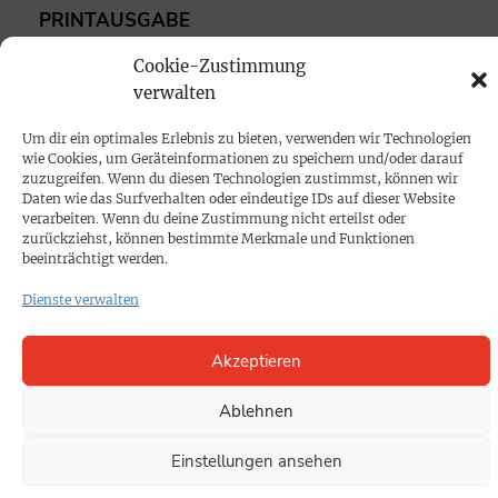
PRINTAUSGABE
Mediadaten
Cookie-Zustimmung
verwalten
PROKOMPAKT
Um dir ein optimales Erlebnis zu bieten, verwenden wir Technologien
Impressum
wie Cookies, um Geräteinformationen zu speichern und/oder darauf
zuzugreifen. Wenn du diesen Technologien zustimmst, können wir
Daten wie das Surfverhalten oder eindeutige IDs auf dieser Website
SPENDEN
verarbeiten. Wenn du deine Zustimmung nicht erteilst oder
zurückziehst, können bestimmte Merkmale und Funktionen
Datenschutz
beeinträchtigt werden.
Dienste verwalten
KONTAKT
Cookie-Richtlinie
Akzeptieren
Ablehnen
Einstellungen ansehen