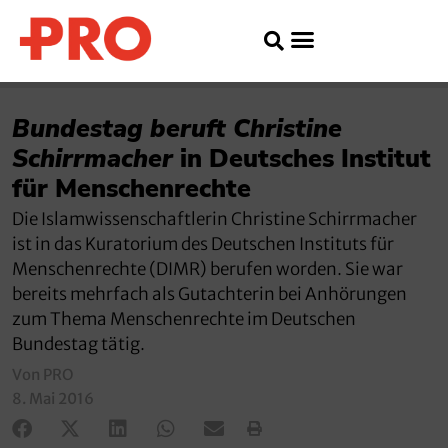
Bundestag beruft Christine
Schirrmacher
in Deutsches Institut
für Menschenrechte
Die Islamwissenschaftlerin Christine Schirrmacher
ist in das Kuratorium des Deutschen Instituts für
Menschenrechte (DIMR) berufen worden. Sie war
bereits mehrfach als Gutachterin bei Anhörungen
zum Thema Menschenrechte im Deutschen
Bundestag tätig.
Von PRO
8. Mai 2016