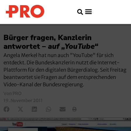
Bürger fragen, Kanzlerin
antwortet –
auf „YouTube“
Angela Merkel hat nun auch "YouTube" für sich
entdeckt. Die Bundeskanzlerin nutzt die Internet-
Plattform für den digitalen Bürgerdialog. Seit Freitag
beantwortet sie Fragen auf dem entsprechenden
Video-Kanal der Bundesregierung.
Von PRO
19. November 2011