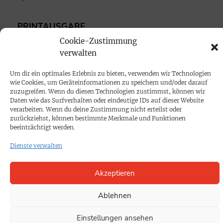
PRINTAUSGABE
Cookie-Zustimmung
Mediadaten
verwalten
PROKOMPAKT
Um dir ein optimales Erlebnis zu bieten, verwenden wir Technologien
wie Cookies, um Geräteinformationen zu speichern und/oder darauf
Impressum
zuzugreifen. Wenn du diesen Technologien zustimmst, können wir
Daten wie das Surfverhalten oder eindeutige IDs auf dieser Website
verarbeiten. Wenn du deine Zustimmung nicht erteilst oder
SPENDEN
zurückziehst, können bestimmte Merkmale und Funktionen
beeinträchtigt werden.
Datenschutz
Dienste verwalten
KONTAKT
Akzeptieren
Cookie-Richtlinie
Ablehnen
Einstellungen ansehen