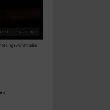
 Kaye
|
CC BY-SA 2.0 Generic
mte ungewohnt leise
s
kam