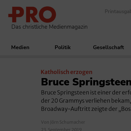
Printausga
Das christliche Medienmagazin
Medien
Politik
Gesellschaft
Katholisch erzogen
Bruce Springsteen
Bruce Springsteen ist einer der e
der 20 Grammys verliehen bekam, 
Broadway-Auftritt zeigte der „Boss
Von Jörn Schumacher
23. September 2019