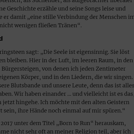
Mensch, als Suchender, als aufgebrachter liberaler
e Geschichte erzähle und seine Songs leise und
ke er damit „eine stille Verbindung der Menschen i
nicht wenigen fließen Tränen“.
d
ingsteen sagt: „Die Seele ist eigensinnig. Sie löst
len bleiben. Hier in der Luft, im leeren Raum, in den
 Bürgersteigen, von denen ich jeden Zentimeter
igenen Körper, und in den Liedern, die wir singen.
ere Blutsbande und unsere Leute, denn das ist alles
en. Wir haben einander … und vielleicht ist es das
 jetzt hingehe. Ich möchte mit den alten Geistern
t sein, ihre Hände noch einmal auf mir spüren.“
e 2017 unter dem Titel „Born to Run“ herauskam,
me nicht sehr oft an meiner Religion teil, aber ich