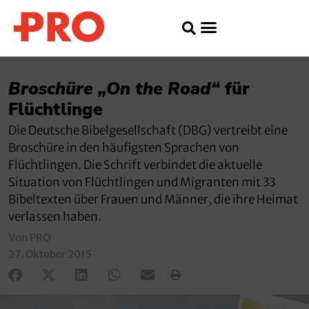
Broschüre „On the Road“
für
Flüchtlinge
Die Deutsche Bibelgesellschaft (DBG) vertreibt eine
Broschüre in den häufigsten Sprachen von
Flüchtlingen. Die Schrift verbindet die aktuelle
Situation von Flüchtlingen und Migranten mit 33
Bibeltexten über Frauen und Männer, die ihre Heimat
verlassen haben.
Von PRO
27. Oktober 2015