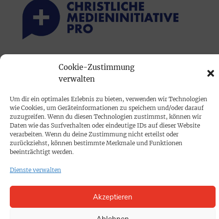
PRINTAUSGABE
Cookie-Zustimmung
verwalten
Mediadaten
Um dir ein optimales Erlebnis zu bieten, verwenden wir Technologien
PROKOMPAKT
wie Cookies, um Geräteinformationen zu speichern und/oder darauf
zuzugreifen. Wenn du diesen Technologien zustimmst, können wir
Impressum
Daten wie das Surfverhalten oder eindeutige IDs auf dieser Website
verarbeiten. Wenn du deine Zustimmung nicht erteilst oder
zurückziehst, können bestimmte Merkmale und Funktionen
SPENDEN
beeinträchtigt werden.
Datenschutz
Dienste verwalten
KONTAKT
Akzeptieren
Cookie-Richtlinie
Ablehnen