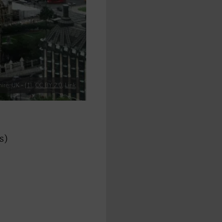
ire, UK -
[1]
,
CC BY 2.0
,
Link
s)