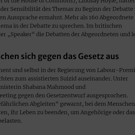
r of the House of Commons), Lindsay Hoyle, hatte
der Sensibilität des Themas zu Beginn der Debatte
len Aussprache ermahnt. Mehr als 160 Abgeordnete
ma in der Debatte zu sprechen. Im britischen
er „Speaker“ die Debatten der Abgeordneten und l
achen sich gegen das Gesetz aus
ament und selbst in der Regierung von Labour-Prem
chten zum assistierten Suizid auseinander. Unter
ministerin Shabana Mahmood und
eeting gegen den Gesetzentwurf ausgesprochen.
gefährlichen Abgleiten“ gewarnt, bei dem Menschen
nten, ihr Leben zu beenden, um Angehörige oder das
elasten.