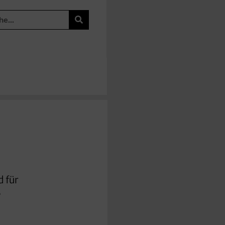
d für
e