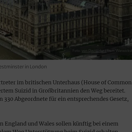
Foto:
von
David Hunt
from Warwicksh
Westminster in London
rtreter im britischen Unterhaus (House of Common
ertem Suizid in Großbritannien den Weg bereitet.
n 330 Abgeordnete für ein entsprechendes Gesetz,
n England und Wales sollen künftig bei einem
alem Weg Unterstützung beim Suizid erhalten