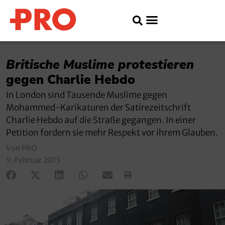
Britische Muslime protestieren
gegen Charlie Hebdo
In London sind Tausende Muslime gegen
Mohammed-Karikaturen der Satirezeitschrift
Charlie Hebdo auf die Straße gegangen. In einer
Petition fordern sie mehr Respekt vor ihrem Glauben.
Von PRO
9. Februar 2015