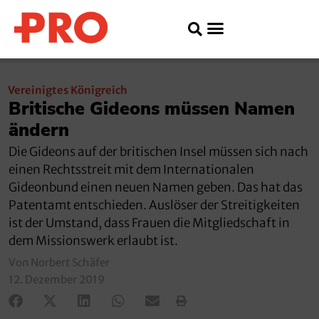
Vereinigtes Königreich
Britische Gideons müssen Namen
ändern
Die Gideons auf der britischen Insel müssen sich nach
einen Rechtsstreit mit dem Internationalen
Gideonbund einen neuen Namen geben. Das hat das
Patentamt entschieden. Auslöser der Streitigkeiten
ist der Umstand, dass Frauen die Mitgliedschaft in
dem Missionswerk erlaubt ist.
Von Norbert Schäfer
12. Dezember 2019