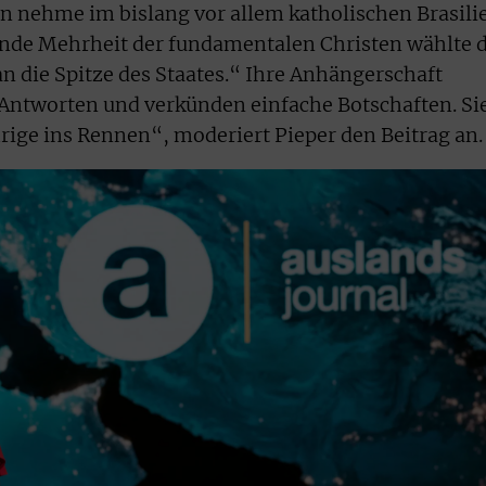
en nehme im bislang vor allem katholischen Brasili
nde Mehrheit der fundamentalen Christen wählte 
n die Spitze des Staates.“ Ihre Anhängerschaft
 Antworten und verkünden einfache Botschaften. Si
rige ins Rennen“, moderiert Pieper den Beitrag an.