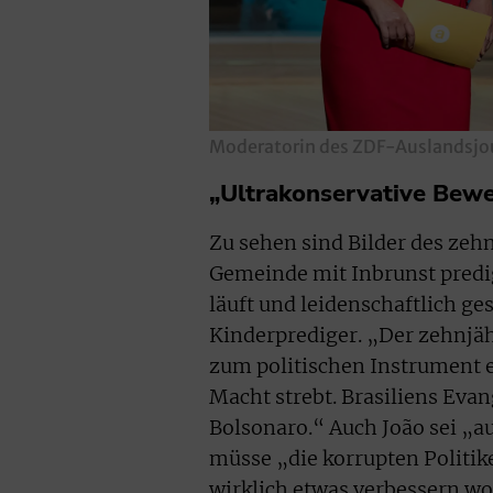
Moderatorin des ZDF-Auslandsjou
„Ultrakonservative Bewe
Zu sehen sind Bilder des zehn
Gemeinde mit Inbrunst predig
läuft und leidenschaftlich ges
Kinderprediger. „Der zehnjähr
zum politischen Instrument 
Macht strebt. Brasiliens Eva
Bolsonaro.“ Auch João sei „au
müsse „die korrupten Politi
wirklich etwas verbessern wo