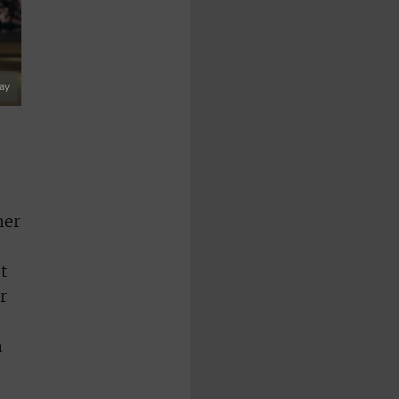
ay
her
t
r
n