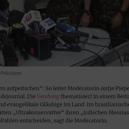
F
r Präsident
n aufpeitschen“: So leitet Moderatorin Antje Piep
dsjournal. Die
Sendung
thematisiert in einem Beit
und evangelikale Gläubige im Land. Im brasilianisc
ätten „Ultrakonservative“ ihren „irdischen Messia
Wahlen entscheiden, sagt die Moderatorin.