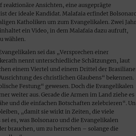
f reaktionäre Ansichten, eine ausgeprägte
st der ideale Kandidat. Malafaia erfindet Bolsonar
maligen Katholiken um zum Evangelikalen. Zwei Jah
inhaltet ein Video, in dem Malafaia dazu aufruft,
u wählen.
 Evangelikalen sei das „Versprechen einer
kerath nennt unterschiedliche Schätzungen, laut
chen einem Viertel und einem Drittel der Brasiliane
 Ausrichtung des christlichen Glaubens“ bekennen.
tholische Festung“ gewesen. Doch die Evangelikalen
mmer weiter aus. Gerade die Armen im Land ziehe es 
nähe und die einfachen Botschaften zelebrieren“. U
eiben, „damit sie wirkt in Zeiten, die viele
 sei es, was Bolsonaro und die Evangelikalen
der brauchen, um zu herrschen – solange die