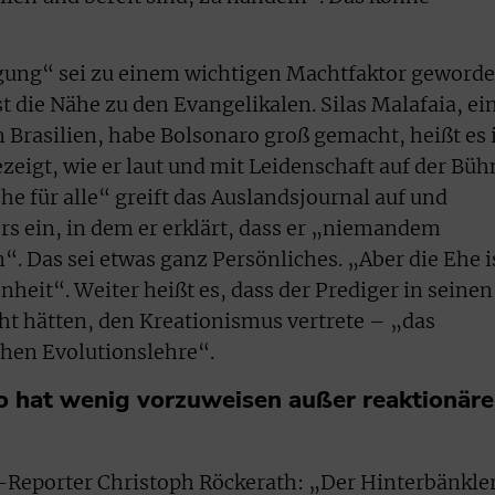
gung“ sei zu einem wichtigen Machtfaktor geworde
 die Nähe zu den Evangelikalen. Silas Malafaia, ei
 Brasilien, habe Bolsonaro groß gemacht, heißt es 
zeigt, wie er laut und mit Leidenschaft auf der Büh
Ehe für alle“ greift das Auslandsjournal auf und
rs ein, in dem er erklärt, dass er „niemandem
“. Das sei etwas ganz Persönliches. „Aber die Ehe i
heit“. Weiter heißt es, dass der Prediger in seinen
ht hätten, den Kreationismus vertrete – „das
chen Evolutionslehre“.
o hat wenig vorzuweisen außer reaktionäre
-Reporter Christoph Röckerath: „Der Hinterbänkle