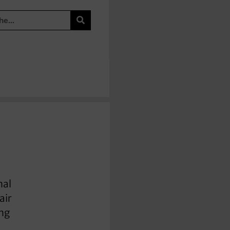
nal
air
ung