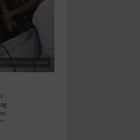
oto: © ZDF/François Cardona
er
rag
hen
s“