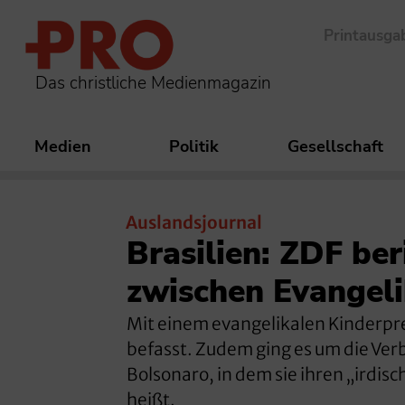
Printausga
Das christliche Medienmagazin
Medien
Politik
Gesellschaft
Auslandsjournal
Brasilien: ZDF be
zwischen Evangel
Mit einem evangelikalen Kinderpre
befasst. Zudem ging es um die Ver
Bolsonaro, in dem sie ihren „irdis
heißt.