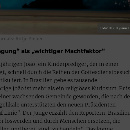
Foto: © ZDF/Jana K
rnals: Antje Pieper
gung“ als „wichtiger Machtfaktor“
jährigen João, ein Kinderprediger, der in einer
t, schnell durch die Reihen der Gottesdienstbesuc
tikuliert. In Brasilien gebe es tausende
ige João ist mehr als ein religiöses Kuriosum. Er is
einer wachsenden Gemeinde geworden, die nach de
ngelikale unterstützten den neuen Präsidenten
f Linie“. Der Junge erzählt den Reportern, Brasilie
ker loswerden und durch Menschen ersetzen, die
llen und bereit sind, zu handeln“. Das könne