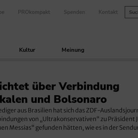
be
PROkompakt
Spenden
Kontakt
Kultur
Meinung
richtet über Verbindung
ikalen und Bolsonaro
diger aus Brasilien hat sich das ZDF-Auslandsjour
bindungen von „Ultrakonservativen“ zu Präsident J
chen Messias“ gefunden hätten, wie es in der Send