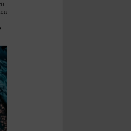
en
den
e