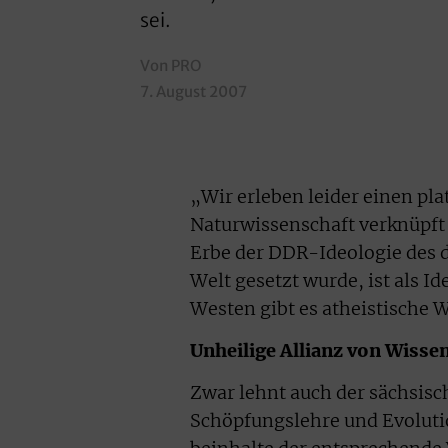
sei.
Von PRO
7. August 2007
„Wir erleben leider einen pl
Naturwissenschaft verknüpft w
Erbe der DDR-Ideologie des d
Welt gesetzt wurde, ist als Id
Westen gibt es atheistische W
Unheilige Allianz von Wisse
Zwar lehnt auch der sächsis
Schöpfungslehre und Evolutio