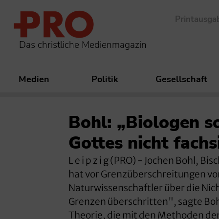
Printausga
Das christliche Medienmagazin
Medien
Politik
Gesellschaft
Bohl: „Biologen s
Gottes nicht fach
L e i p z i g (PRO) - Jochen Bohl, 
hat vor Grenzüberschreitungen v
Naturwissenschaftler über die Nic
Grenzen überschritten", sagte Bohl
Theorie, die mit den Methoden de