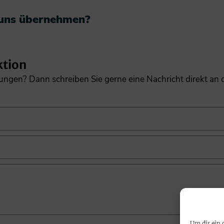
 uns übernehmen?​
ktion
gungen? Dann schreiben Sie gerne eine Nachricht direkt an
Um dir ein 