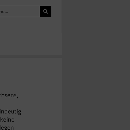
achsens,
indeutig
 keine
rlegen