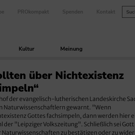
be
PROkompakt
Spenden
Kontakt
Kultur
Meinung
ollten über Nichtexistenz
simpeln“
Bischof der evangelisch-lutherischen Landeskirche S
on Naturwissenschaftlern gewarnt. "Wenn
htexistenz Gottes fachsimpeln, dann werden hier e
 der "Leipziger Volkszeitung". Schließlich sei Gott
r Naturwissenschaften zu bestätigen oder zu wide