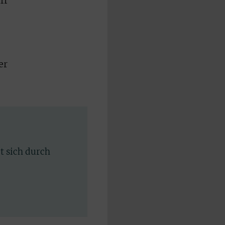
ff
er
rt sich durch