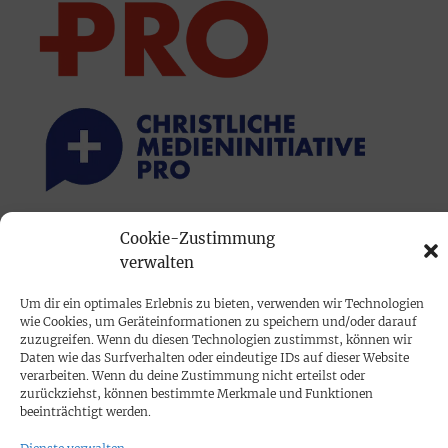
Cookie-Zustimmung
PRINTAUSGABE
verwalten
Mediadaten
Um dir ein optimales Erlebnis zu bieten, verwenden wir Technologien
wie Cookies, um Geräteinformationen zu speichern und/oder darauf
PROKOMPAKT
zuzugreifen. Wenn du diesen Technologien zustimmst, können wir
Daten wie das Surfverhalten oder eindeutige IDs auf dieser Website
Impressum
verarbeiten. Wenn du deine Zustimmung nicht erteilst oder
zurückziehst, können bestimmte Merkmale und Funktionen
beeinträchtigt werden.
SPENDEN