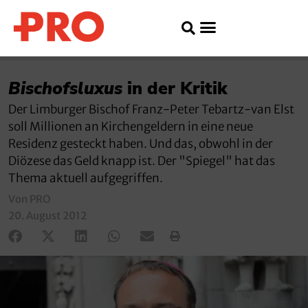
Bischofsluxus
in der Kritik
Der Limburger Bischof Franz-Peter Tebartz-van Elst
soll Millionen an Kirchengeldern in eine neue
Residenz gesteckt haben. Und das, obwohl in der
Diözese das Geld knapp ist. Der "Spiegel" hat das
Thema aktuell aufgegriffen.
Von PRO
20. August 2012