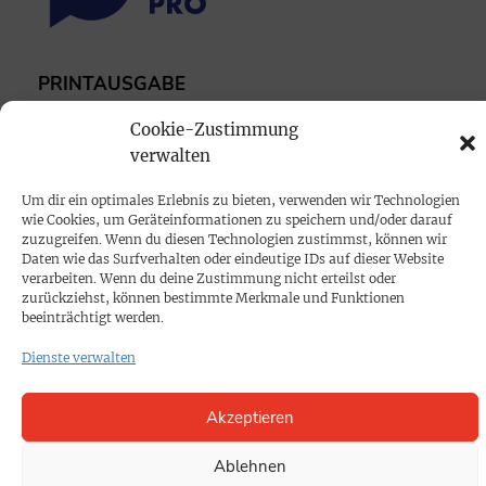
PRINTAUSGABE
Mediadaten
Cookie-Zustimmung
verwalten
PROKOMPAKT
Um dir ein optimales Erlebnis zu bieten, verwenden wir Technologien
Impressum
wie Cookies, um Geräteinformationen zu speichern und/oder darauf
zuzugreifen. Wenn du diesen Technologien zustimmst, können wir
Daten wie das Surfverhalten oder eindeutige IDs auf dieser Website
SPENDEN
verarbeiten. Wenn du deine Zustimmung nicht erteilst oder
zurückziehst, können bestimmte Merkmale und Funktionen
Datenschutz
beeinträchtigt werden.
Dienste verwalten
KONTAKT
Cookie-Richtlinie
Akzeptieren
Ablehnen