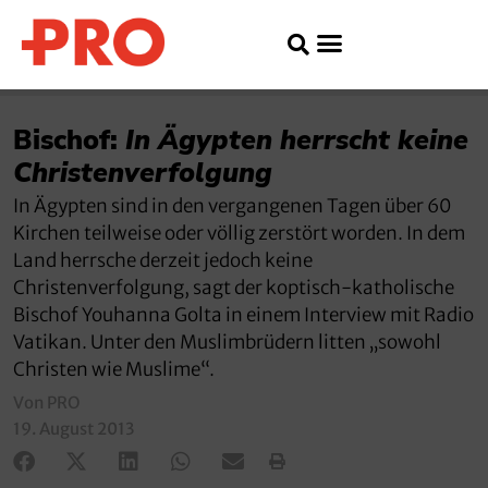
Bischof:
In Ägypten herrscht keine
Christenverfolgung
In Ägypten sind in den vergangenen Tagen über 60
Kirchen teilweise oder völlig zerstört worden. In dem
Land herrsche derzeit jedoch keine
Christenverfolgung, sagt der koptisch-katholische
Bischof Youhanna Golta in einem Interview mit Radio
Vatikan. Unter den Muslimbrüdern litten „sowohl
Christen wie Muslime“.
Von PRO
19. August 2013