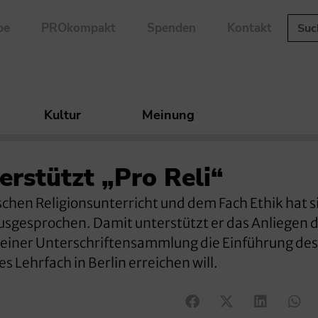
be
PROkompakt
Spenden
Kontakt
Kultur
Meinung
erstützt „Pro Reli“
ischen Religionsunterricht und dem Fach Ethik hat s
usgesprochen. Damit unterstützt er das Anliegen 
it einer Unterschriftensammlung die Einführung des
s Lehrfach in Berlin erreichen will.