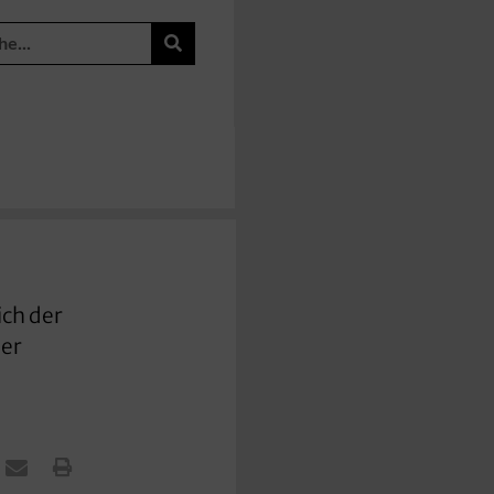
ich der
der