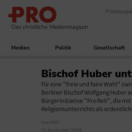
Printausga
Das christliche Medienmagazin
Medien
Politik
Gesellschaft
Bischof Huber unt
Für eine "freie und faire Wahl" zw
Berliner Bischof Wolfgang Huber a
Bürgerinitiative "Pro Reli", die m
Religionsunterrichts als ordentliche
Von PRO
13. November 2008