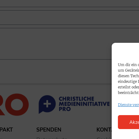
Um dir ein 
um Gerätei
diesen Tech
eindeutige 
erteilst o
beeinträcht
Dienste ver
Akze
PAKT
SPENDEN
KONTAKT