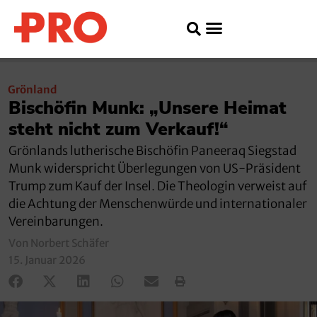
Grönland
Bischöfin Munk: „Unsere Heimat
steht nicht zum Verkauf!“
Grönlands lutherische Bischöfin Paneeraq Siegstad
Munk widerspricht Überlegungen von US-Präsident
Trump zum Kauf der Insel. Die Theologin verweist auf
die Achtung der Menschenwürde und internationaler
Vereinbarungen.
Von Norbert Schäfer
15. Januar 2026