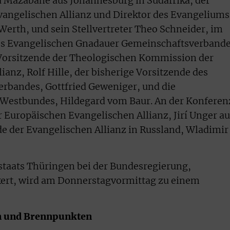
a Mazabane aus Johannesburg in Südafrika, der
vangelischen Allianz und Direktor des Evangelium
Werth, und sein Stellvertreter Theo Schneider, im
es Evangelischen Gnadauer Gemeinschaftsverbande
 Vorsitzende der Theologischen Kommission der
anz, Rolf Hille, der bisherige Vorsitzende des
rbandes, Gottfried Geweniger, und die
Westbundes, Hildegard vom Baur. An der Konferen
 Europäischen Evangelischen Allianz, Jirí Unger au
nde der Evangelischen Allianz in Russland, Wladimir
staats Thüringen bei der Bundesregierung,
ert, wird am Donnerstagvormittag zu einem
en und Brennpunkten