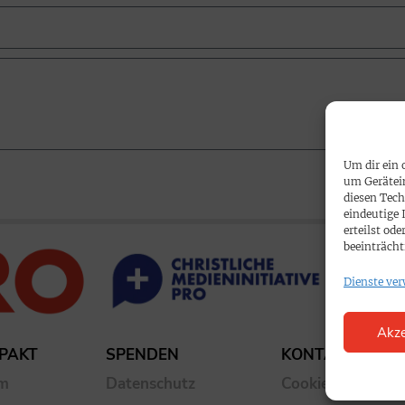
Um dir ein 
um Gerätei
diesen Tech
eindeutige 
erteilst o
beeinträcht
Dienste ver
Akze
PAKT
SPENDEN
KONTAKT
um
Datenschutz
Cookie-Richtlinie