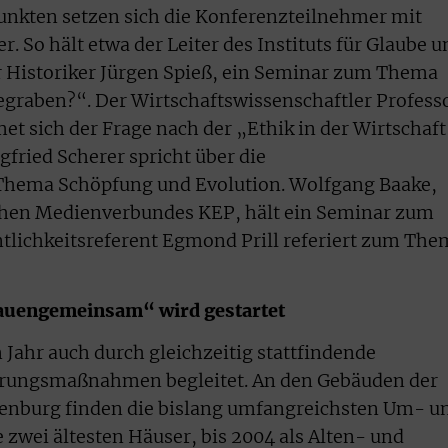
nkten setzen sich die Konferenzteilnehmer mit
 So hält etwa der Leiter des Instituts für Glaube u
r Historiker Jürgen Spieß, ein Seminar zum Thema
egraben?“. Der Wirtschaftswissenschaftler Profess
et sich der Frage nach der „Ethik in der Wirtschaf
gfried Scherer spricht über die
hema Schöpfung und Evolution. Wolfgang Baake,
ichen Medienverbundes KEP, hält ein Seminar zum
ichkeitsreferent Egmond Prill referiert zum The
uengemeinsam“ wird gestartet
 Jahr auch durch gleichzeitig stattfindende
erungsmaßnahmen begleitet. An den Gebäuden der
kenburg finden die bislang umfangreichsten Um- u
wei ältesten Häuser, bis 2004 als Alten- und