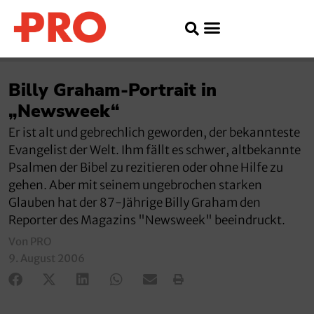
Billy Graham-Portrait in
„Newsweek“
Er ist alt und gebrechlich geworden, der bekannteste
Evangelist der Welt. Ihm fällt es schwer, altbekannte
Psalmen der Bibel zu rezitieren oder ohne Hilfe zu
gehen. Aber mit seinem ungebrochen starken
Glauben hat der 87-Jährige Billy Graham den
Reporter des Magazins "Newsweek" beeindruckt.
Von PRO
9. August 2006