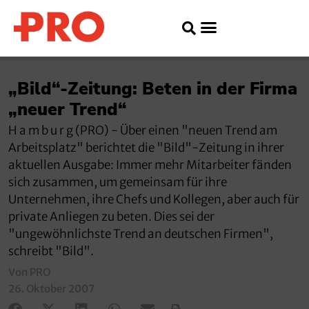
„Bild“-Zeitung: Beten in der Firma
„neuer Trend“
H a m b u r g (PRO) - Über einen "neuen Trend am
Arbeitsplatz" berichtet die "Bild"-Zeitung in ihrer
aktuellen Ausgabe: Immer mehr Mitarbeiter fänden
sich zusammen, um gemeinsam für ihre
Unternehmen, ihre Chefs und Kollegen, aber auch für
private Anliegen zu beten. Dies sei der
"ungewöhnlichste Trend an deutschen Firmen",
schreibt "Bild".
Von PRO
26. Oktober 2007