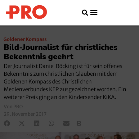
Goldener Kompass
Bild-Journalist für christliches
Bekenntnis geehrt
Der Journalist Daniel Böcking ist für sein offenes
Bekenntnis zum christlichen Glauben mit dem
Goldenen Kompass des Christlichen
Medienverbundes KEP ausgezeichnet worden. Ein
weiterer Preis ging an den Kindersender KiKA.
Von PRO
29. November 2017