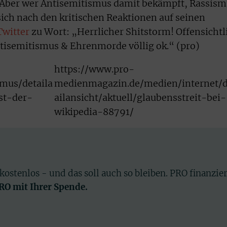
Aber wer Antisemitismus damit bekämpft, Rassism
sich nach den kritischen Reaktionen auf seinen
Twitter
zu Wort: „Herrlicher Shitstorm! Offensichtl
tisemitismus & Ehrenmorde völlig ok.“ (pro)
https://www.pro-
mus/detaila
medienmagazin.de/medien/internet/d
ist-der-
ailansicht/aktuell/glaubensstreit-bei-
wikipedia-88791/
 kostenlos - und das soll auch so bleiben. PRO finanzie
PRO mit Ihrer Spende.