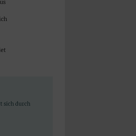
us
ich
et
rt sich durch