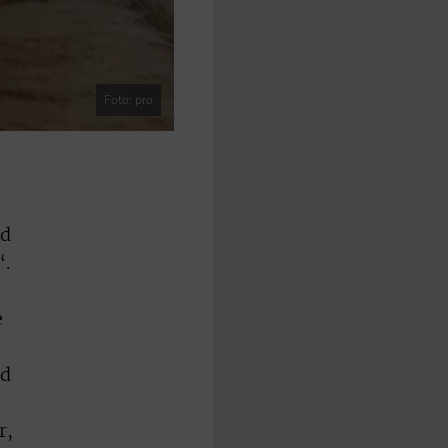
Foto: pro
?
nd
“.
e
nd
r,