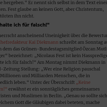
te hergeben.“ Er nennt sich selbst in dem Text eine
en. Fest glaube an keinen Gott, aber Christentum,
örten ihn nicht.
lte ich für falsch!“
 herrscht anscheinend Uneinigkeit über die Bewert
Chefredakteur Kai Diekmann
schreibt am Sonntag a
n dem das Grünen-Bundestagsmitglied Özcan Mutl
er“ bezeichnet: „Nicolaus Fest ist kein Hasspredig
te ich für falsch!“ Am Montag nimmt Diekmann in
-Zeitung Stellung: „Wer eine Religion pauschal
n Millionen und Milliarden Menschen, die in
edlich leben.“ Unter der Überschrift
„Keine
am!“
erwähnt er ein sonntägliches gemeinsames
isten und Muslimen in Berlin. „Genau so sollte sic
elchem Gott die Gläubigen dabei beteten, mache