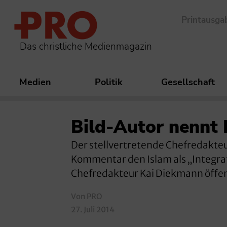
Printausga
Das christliche Medienmagazin
Medien
Politik
Gesellschaft
Bild-Autor nennt
Der stellvertretende Chefredakteu
Kommentar den Islam als „Integrati
Chefredakteur Kai Diekmann öffen
Von PRO
27. Juli 2014