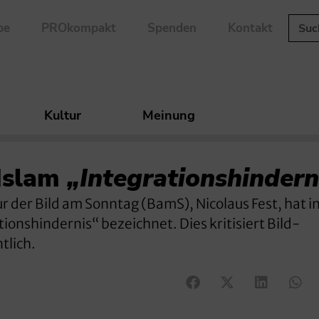
be
PROkompakt
Spenden
Kontakt
Kultur
Meinung
 Islam
„Integrationshindern
r der Bild am Sonntag (BamS), Nicolaus Fest, hat i
onshindernis“ bezeichnet. Dies kritisiert Bild-
tlich.