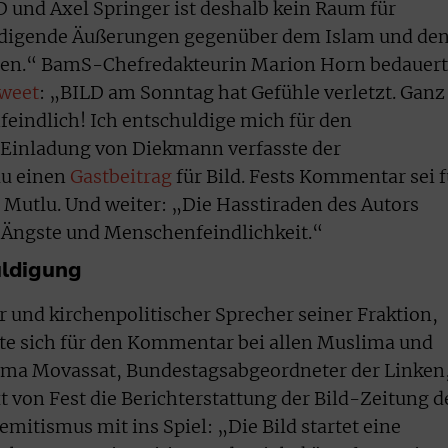
D und Axel Springer ist deshalb kein Raum für
rdigende Äußerungen gegenüber dem Islam und de
ben.“ BamS-Chefredakteurin Marion Horn bedauer
weet
: „BILD am Sonntag hat Gefühle verletzt. Ganz
mfeindlich! Ich entschuldige mich für den
 Einladung von Diekmann verfasste der
lu einen
Gastbeitrag
für Bild. Fests Kommentar sei f
 Mutlu. Und weiter: „Die Hasstiraden des Autors
, Ängste und Menschenfeindlichkeit.“
uldigung
r und kirchenpolitischer Sprecher seiner Fraktion,
ollte sich für den Kommentar bei allen Muslima und
ema Movassat, Bundestagsabgeordneter der Linken
 von Fest die Berichterstattung der Bild-Zeitung d
mitismus mit ins Spiel: „Die Bild startet eine