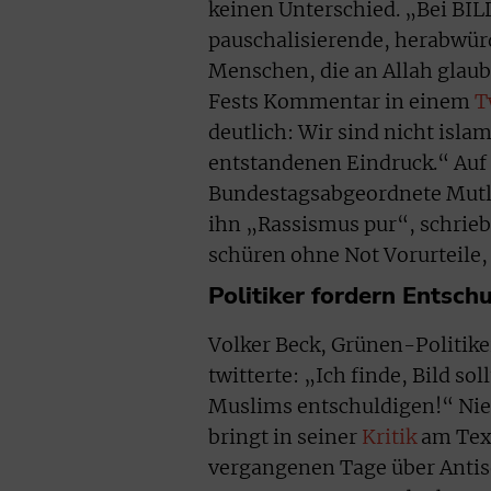
keinen Unterschied. „Bei BIL
pauschalisierende, herabwü
Menschen, die an Allah glau
Fests Kommentar in einem
T
deutlich: Wir sind nicht isla
entstandenen Eindruck.“ Auf
Bundestagsabgeordnete Mut
ihn „Rassismus pur“, schrieb
schüren ohne Not Vorurteile
Politiker fordern Entsch
Volker Beck, Grünen-Politike
twitterte: „Ich finde, Bild s
Muslims entschuldigen!“ Ni
bringt in seiner
Kritik
am Text
vergangenen Tage über Antise