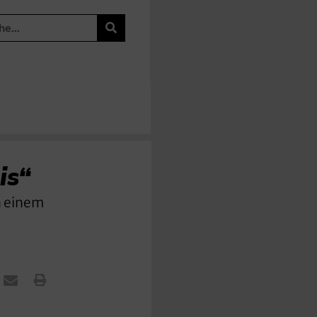
is“
n einem