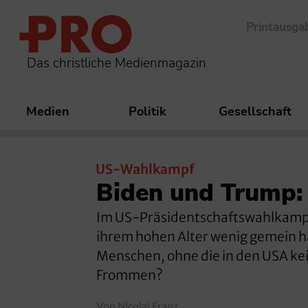
Printausga
Das christliche Medienmagazin
Medien
Politik
Gesellschaft
US-Wahlkampf
Biden und Trump:
Im US-Präsidentschaftswahlkampf
ihrem hohen Alter wenig gemein h
Menschen, ohne die in den USA kei
Frommen?
Von Nicolai Franz