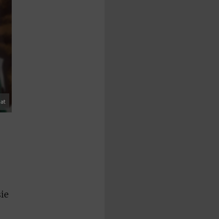
at
ie