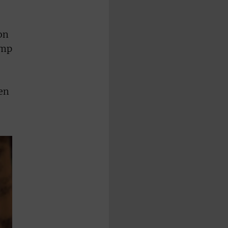
on
ump
en