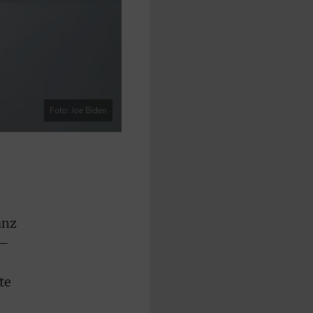
Foto: Joe Biden
anz
 –
te