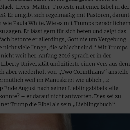
lack-Lives-Matter-Proteste mit einer Bibel in der
ieß. Er umgibt sich regelmäßig mit Pastoren, darunt
n wie Paula White. Wie es mit Trumps persönliche
u sagen. Er lässt gern für sich beten und zeigt das
fach betonte er allerdings, Gott nie um Vergebung
 nicht viele Dinge, die schlecht sind.“ Mit Trumps
r nicht weit her. Anfang 2016 sprach er in der
iberty Universität und zitierte einen Vers aus dem
ch aber wiederholt von „Two Corinthians“ anstelle
rmutlich weil im Manuskript wie üblich „2
p Ende August nach seiner Lieblingsbibelstelle
konnte? – er darauf nicht antworten. Dies sei zu
net Trump die Bibel als sein „Lieblingsbuch“.