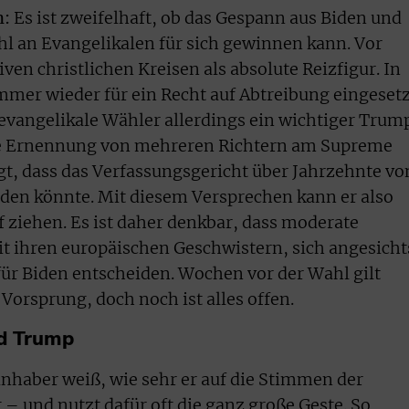
n:
Es ist zweifelhaft, ob das Gespann aus Biden und
l an Evangelikalen für sich gewinnen kann. Vor
iven christlichen Kreisen als absolute Reizfigur. In
 immer wieder für ein Recht auf Abtreibung eingesetz
evangelikale Wähler allerdings ein wichtiger Trum
ie Ernennung von mehreren Richtern am Supreme
gt, dass das Verfassungsgericht über Jahrzehnte vo
den könnte. Mit diesem Versprechen kann er also
ziehen. Es ist daher denkbar, dass moderate
it ihren europäischen Geschwistern, sich angesicht
ür Biden entscheiden. Wochen vor der Wahl gilt
Vorsprung, doch noch ist alles offen.
d Trump
nhaber weiß, wie sehr er auf die Stimmen der
– und nutzt dafür oft die ganz große Geste. So