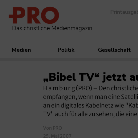
Printausga
Das christliche Medienmagazin
Medien
Politik
Gesellschaft
„Bibel TV“ jetzt a
H a m b u r g (PRO) – Den christli
empfangen, wenn man eine Satelli
an ein digitales Kabelnetz wie "Kab
TV" auch für alle zu sehen, die ei
Von PRO
25. Mai 2007