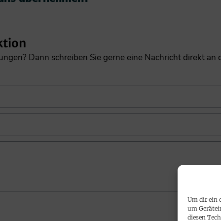
ktion
gungen? Dann schreiben Sie gerne eine Nachricht direkt an
Um dir ein 
um Gerätei
diesen Tech