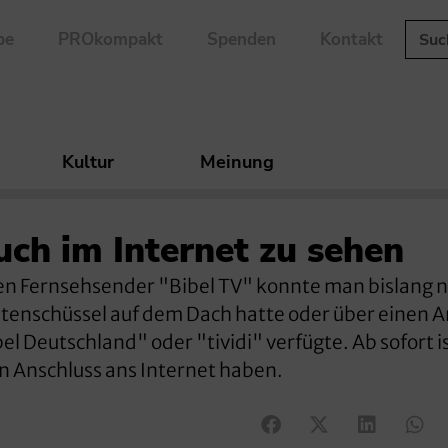
be
PROkompakt
Spenden
Kontakt
Kultur
Meinung
uch im Internet zu sehen
chen Fernsehsender "Bibel TV" konnte man bislang 
tenschüssel auf dem Dach hatte oder über einen A
el Deutschland" oder "tividi" verfügte. Ab sofort i
nen Anschluss ans Internet haben.