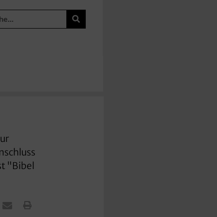
nur
nschluss
st "Bibel