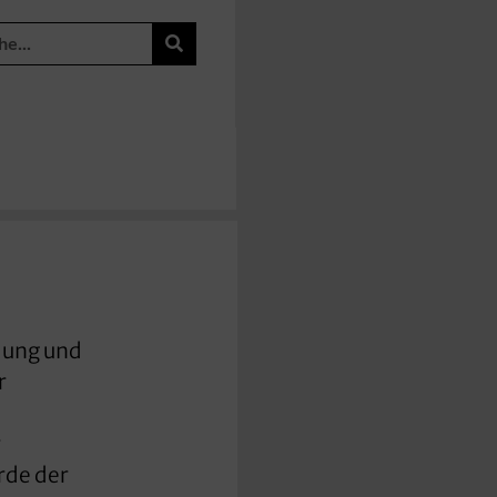
dung und
r
r
rde der