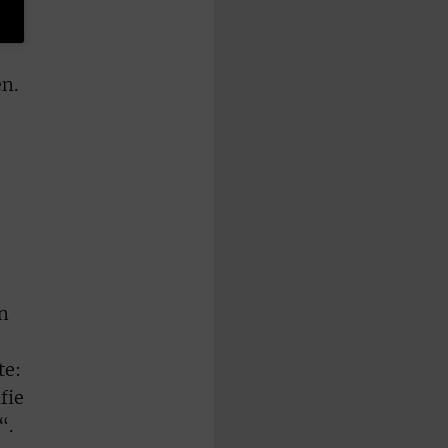
en.
n
te:
fie
“.