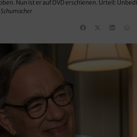
ben. Nun ist er auf DVD erschienen. Urteil: Unbed
rn Schumacher