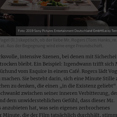
Foto: 2019 Sony Pictures Entertainment Deutschland GmbH/Lacey Terre
ogel (li.) skeptisch, ob der liebe Mr. Rogers (Tom Hanks, re.
hat. Aus der Begegnung wird eine enge Freundschaft.
cksvolle, intensive Szenen, bei denen mit Sicherhei
rocken bleibt. Ein Beispiel: Irgendwann trifft sich 
ürhund vom Esquire in einem Café. Rogers lädt Vog
machen. Sie besteht darin, sich eine Minute Stille 
hen zu denken, die einen „in die Existenz geliebt“
, schwankt zwischen seiner inneren Verbitterung, d
nd dem unwiderstehlichen Gefühl, dass dieser Mr.
s anzubieten hat, was sein eigenes zerbrochenes
r Minute, die der Film tatsächlich durchhält, stim