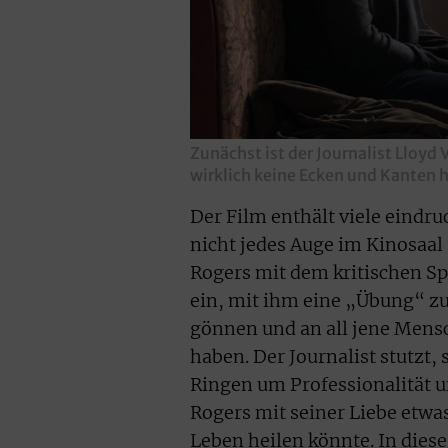
Zunächst ist der Journalist Lloyd V
wirklich keine Ecken und Kanten 
Der Film enthält viele eindru
nicht jedes Auge im Kinosaal t
Rogers mit dem kritischen Sp
ein, mit ihm eine „Übung“ zu 
gönnen und an all jene Mensc
haben. Der Journalist stutzt
Ringen um Professionalität u
Rogers mit seiner Liebe etwa
Leben heilen könnte. In diese