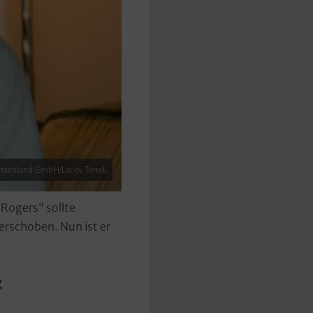
utschland GmbH/Lacey Terrell
 Rogers“ sollte
erschoben. Nun ist er
g