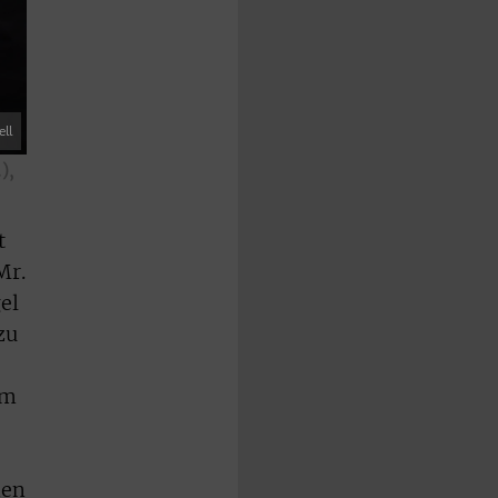
ll
),
t
Mr.
el
zu
em
men