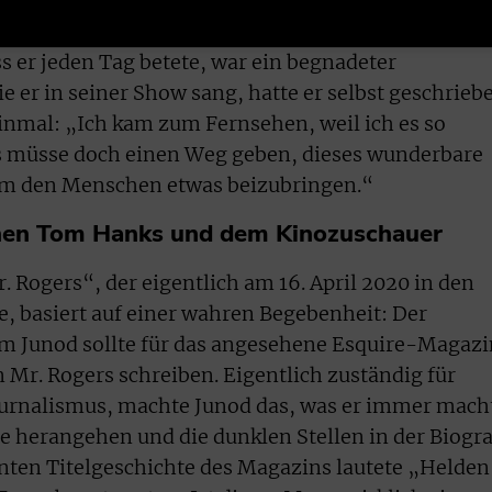
s er jeden Tag betete, war ein begnadeter
die er in seiner Show sang, hatte er selbst geschrieb
einmal: „Ich kam zum Fernsehen, weil ich es so
es müsse doch einen Weg geben, dieses wunderbare
um den Menschen etwas beizubringen.“
chen Tom Hanks und dem Kinozuschauer
 Rogers“, der eigentlich am 16. April 2020 in den
e, basiert auf einer wahren Begebenheit: Der
om Junod sollte für das angesehene Esquire-Magazi
n Mr. Rogers schreiben. Eigentlich zuständig für
ournalismus, machte Junod das, was er immer mach
he herangehen und die dunklen Stellen in der Biogra
nten Titelgeschichte des Magazins lautete „Helden