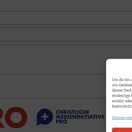
Um dir ein 
um Gerätei
diesen Tech
eindeutige 
erteilst o
beeinträcht
Dienste ver