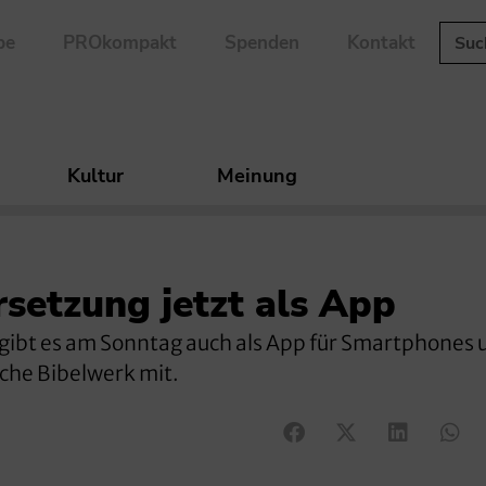
be
PROkompakt
Spenden
Kontakt
Kultur
Meinung
rsetzung jetzt als App
 gibt es am Sonntag auch als App für Smartphones 
sche Bibelwerk mit.