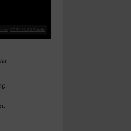
na.se
|
CC BY-SA 2.0 Generic
War
ng
r.