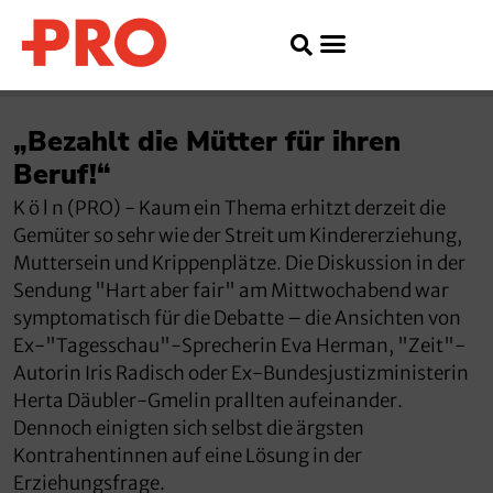
„Bezahlt die Mütter für ihren
Beruf!“
K ö l n (PRO) - Kaum ein Thema erhitzt derzeit die
Gemüter so sehr wie der Streit um Kindererziehung,
Muttersein und Krippenplätze. Die Diskussion in der
Sendung "Hart aber fair" am Mittwochabend war
symptomatisch für die Debatte – die Ansichten von
Ex-"Tagesschau"-Sprecherin Eva Herman, "Zeit"-
Autorin Iris Radisch oder Ex-Bundesjustizministerin
Herta Däubler-Gmelin prallten aufeinander.
Dennoch einigten sich selbst die ärgsten
Kontrahentinnen auf eine Lösung in der
Erziehungsfrage.