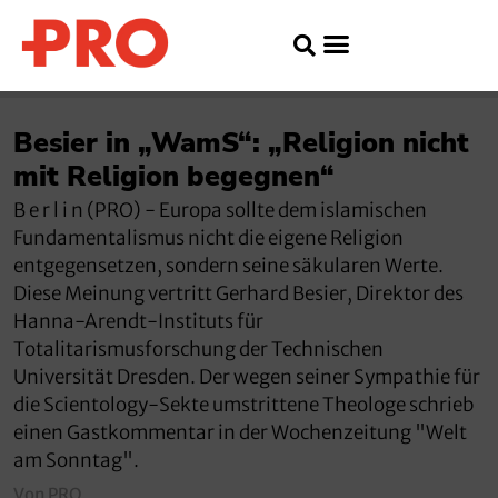
Besier in „WamS“: „Religion nicht
mit Religion begegnen“
B e r l i n (PRO) - Europa sollte dem islamischen
Fundamentalismus nicht die eigene Religion
entgegensetzen, sondern seine säkularen Werte.
Diese Meinung vertritt Gerhard Besier, Direktor des
Hanna-Arendt-Instituts für
Totalitarismusforschung der Technischen
Universität Dresden. Der wegen seiner Sympathie für
die Scientology-Sekte umstrittene Theologe schrieb
einen Gastkommentar in der Wochenzeitung "Welt
am Sonntag".
Von PRO